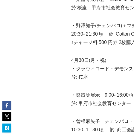
於:桜座 甲府市社会教育セ
・野澤知子(チェンバロ)＋マ
20:30- 21:30 頃 於: Cotto
♪チャージ料 500 円券 2枚
4月30日(月・祝)
・クラヴィコード・デモンストレー
於: 桜座
・楽器等展示 9:00- 16:00頃
於: 甲府市社会教育センター
・曽根麻矢子 チェンバロ・リサイ
10:30- 11:30 頃 於: 商工