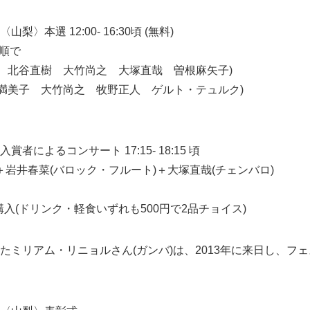
〉本選 12:00- 16:30頃 (無料)
順で
輔 北谷直樹 大竹尚之 大塚直哉 曽根麻矢子)
井満美子 大竹尚之 牧野正人 ゲルト・テュルク)
者によるコンサート 17:15- 18:15 頃
＋岩井春菜(バロック・フルート)＋大塚直哉(チェンバロ)
2枚購入(ドリンク・軽食いずれも500円で2品チョイス)
たミリアム・リニョルさん(ガンバ)は、2013年に来日し、フ