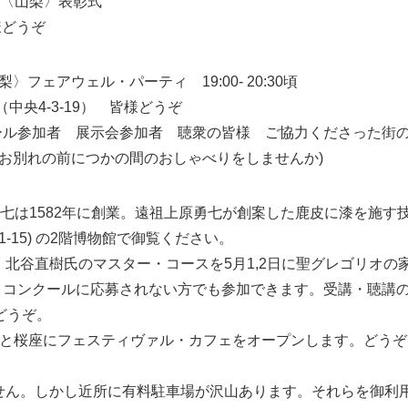
ル〈山梨〉表彰式
皆様どうぞ
フェアウェル・パーティ 19:00- 20:30頃
 （中央4-3-19） 皆様どうぞ
ール参加者 展示会参加者 聴衆の皆様 ご協力くださった街
お別れの前につかの間のおしゃべりをしませんか)
勇七は1582年に創業。遠祖上原勇七が創案した鹿皮に漆を施す
1-15) の2階博物館で御覧ください。
北谷直樹氏のマスター・コースを5月1,2日に聖グレゴリオの家
。コンクールに応募されない方でも参加できます。受講・聴講
どうぞ。
階と桜座にフェスティヴァル・カフェをオープンします。どうぞ
せん。しかし近所に有料駐車場が沢山あります。それらを御利