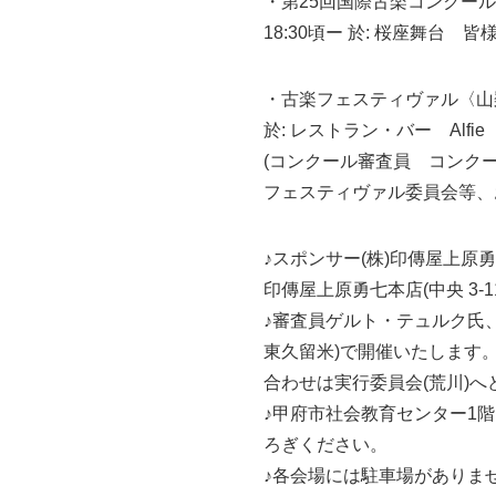
・第25回国際古楽コンクー
18:30頃ー 於: 桜座舞台 
・古楽フェスティヴァル〈山梨〉
於: レストラン・バー Alfie
(コンクール審査員 コンク
フェスティヴァル委員会等、
♪スポンサー(株)印傳屋上原
印傳屋上原勇七本店(中央 3-1
♪審査員ゲルト・テュルク氏、
東久留米)で開催いたします
合わせは実行委員会(荒川)へ
♪甲府市社会教育センター1
ろぎください。
♪各会場には駐車場がありま