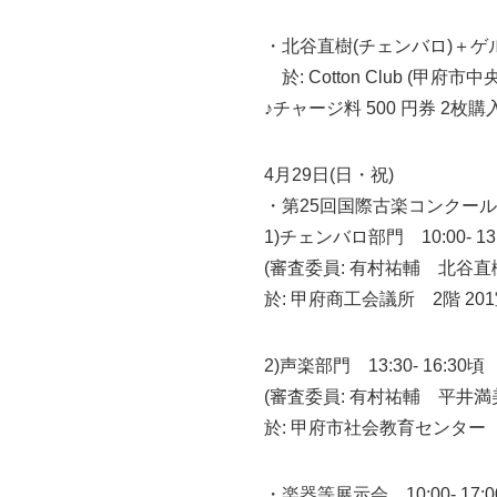
・北谷直樹(チェンバロ)＋ゲル
於: Cotton Club (甲府市中央
♪チャージ料 500 円券 2枚
4月29日(日・祝)
・第25回国際古楽コンクール〈山梨
1)チェンバロ部門 10:00- 13:1
(審査委員: 有村祐輔 北谷
於: 甲府商工会議所 2階 20
2)声楽部門 13:30- 16:30頃
(審査委員: 有村祐輔 平井
於: 甲府市社会教育センター
・楽器等展示会 10:00- 17:0