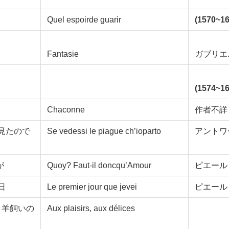
Quel espoirde guarir
(1570~16
Fantasie
ガブリエ
(1574~16
Chaconne
作者不
見たので
Se vedessi le piague ch’ioparto
アントワ
が
Quoy? Faut-il doncqu’Amour
ピエール
日
Le premier jour que jevei
ピエール
 羊飼いの
Aux plaisirs, aux délices