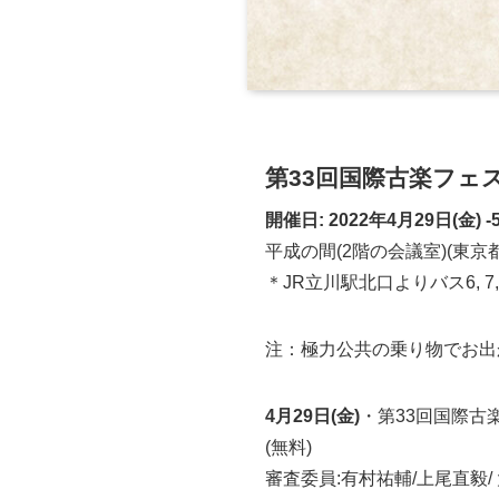
第33回国際古楽フェ
開催日: 2022年4月29日(
平成の間(2階の会議室)(東京都府中市
＊JR立川駅北口よりバス6,
注：極力公共の乗り物でお出
4月29日(金)
・第33回国際古
(無料)
審査委員:有村祐輔/上尾直毅/ 