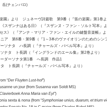
 岳(チェンバロ)
の楽園』より ジュネーヴ詩篇歌 第9番（『笛の楽園』第1巻
詳：《スザンナはある日》（『スザンヌ・ファン・ソルト写本』
セス》（『アンナ・マリア・ファン・エイルの鍵盤音楽帳』よ
ォニア 第6番・第9番（『1～3本のヴァイオリンのためのシン
コーダーソナタ ハ長調（『チャールズ・バベル写本』より）
ダーソナタ ト長調（『イングランドのエール集』第2巻より）
コーダーソナタ第1番 へ長調 作品1
ソナタ ト長調（『チャールズ・バベル写本』より）
rom “
Der Fluyten Lust-hof”
)
Susanne un jour (from Susanna van Soldt MS)
Clavierboek Anna Maria van Eyl”
)
ia sexta & nona (from “
Symphoniae unius, duarum, et trium vi
rder Sonata No. 18 in C major (from Charles Babel MS)