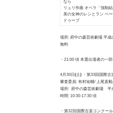
なら
リュリ作曲 オペラ「強制
美の女神のレシとラン ベ
ドゥーブ
場所: 府中の森芸術劇場 平成の間 時
無料
・21:00 頃 本選出場者の一
4月30日
(
土
)
・第33回国際古
審査委員: 有村祐輔/ 上尾直毅
場所: 府中の森芸術劇場 平
時間: 10:30-17:30 頃
・第32回国際古楽コンクー