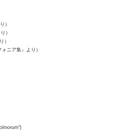
より）
より）
り）
フォニア集』より）
olinorum”
)