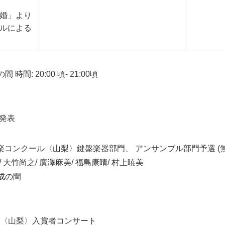
結婚」より
ールによる
間: 20:00 頃- 21:00頃
部発表
楽コンクール〈山梨〉鍵盤楽器部門、 アンサンブル部門予選 (無
/ 大竹尚之/ 廣澤麻美/ 福島康晴/ 村上暁美
成の間
ル〈山梨〉入賞者コンサート