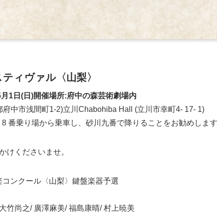
スティヴァル〈山梨〉
金) -5月1日(日)開催場所:府中の森芸術劇場内
浅間町1-2)立川Chabohiba Hall (立川市幸町4- 17- 1)
 7, 8 番乗り場から乗車し、砂川九番で降りることをお勧めしま
かけくださいませ。
楽コンクール〈山梨〉鍵盤楽器予選
大竹尚之/ 廣澤麻美/ 福島康晴/ 村上暁美